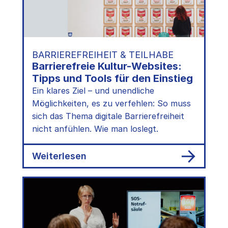
BARRIEREFREIHEIT & TEILHABE
Barrierefreie Kultur-Websites:
Tipps und Tools für den Einstieg
Ein klares Ziel – und unendliche
Möglichkeiten, es zu verfehlen: So muss
sich das Thema digitale Barrierefreiheit
nicht anfühlen. Wie man loslegt.
:
Weiterlesen
Barrierefreie
Kultur-
Websites:
Tipps
und
Tools
für