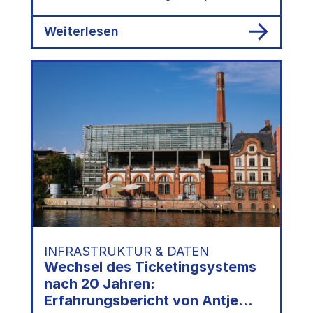
für euer Intranet oder zur Vorbereitung
von Schulungen eignen.
:
Weiterlesen
Handreichungen
zur
IT-
Sicherheit
INFRASTRUKTUR & DATEN
Wechsel des Ticketingsystems
nach 20 Jahren:
Erfahrungsbericht von Antje