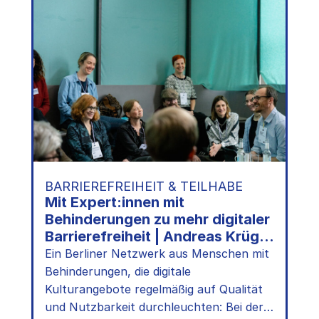
Design
for
all
–
Bedürfnisse
mitdenken
mit
dem
Oktokit
|
kulturBdigital-
Konferenz
2024
BARRIEREFREIHEIT & TEILHABE
Mit Expert:innen mit
Behinderungen zu mehr digitaler
Barrierefreiheit | Andreas Krüger
& Marie Lampe auf der
Ein Berliner Netzwerk aus Menschen mit
kulturBdigital-Konferenz 2024
Behinderungen, die digitale
Kulturangebote regelmäßig auf Qualität
und Nutzbarkeit durchleuchten: Bei der