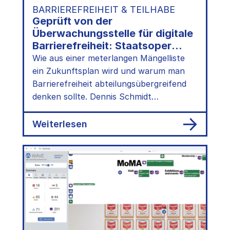
BARRIEREFREIHEIT & TEILHABE
Geprüft von der
Überwachungsstelle für digitale
Barrierefreiheit: Staatsoper
Unter den Linden
Wie aus einer meterlangen Mängelliste
ein Zukunftsplan wird und warum man
Barrierefreiheit abteilungsübergreifend
denken sollte. Dennis Schmidt
(Staatsoper Unter den Linden) im
Interview.
:
Weiterlesen
Geprüft
von
der
Überwachungsstelle
für
digitale
Barrierefreiheit:
Staatsoper
Unter
den
Linden