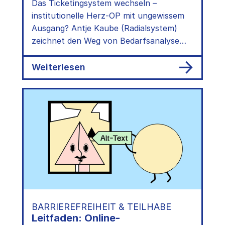
Kaube (Radialsystem)
Das Ticketingsystem wechseln –
institutionelle Herz-OP mit ungewissem
Ausgang? Antje Kaube (Radialsystem)
zeichnet den Weg von Bedarfsanalyse
über Marktrecherche bis zum
Systemwechsel nach.
:
Weiterlesen
Wechsel
des
Ticketingsystems
nach
20
Jahren:
Erfahrungsbericht
von
Antje
Kaube
(Radialsystem)
BARRIEREFREIHEIT & TEILHABE
Leitfaden: Online-