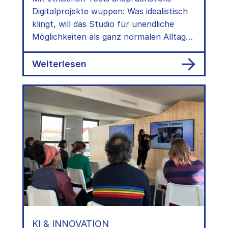
Digitalprojekte wuppen: Was idealistisch
klingt, will das Studio für unendliche
Möglichkeiten als ganz normalen Alltag
etablieren. Ein Ritt durch ihren
Werkzeugkoffer.
:
Weiterlesen
Ethik
first,
smoothe
Oberfläche
second?
Interview
mit
dem
Studio
für
unendliche
Möglichkeiten
KI & INNOVATION