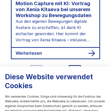
Motion Capture mit KI: Vortrag
von Xenia Kitaeva bei unserem
Workshop zu Bewegungsdaten
Aus den eigenen Bewegungen digitale
Avatare zu erschaffen, ist dank KI
einfacher geworden. Hier kommt der
Vortrag von Xenia Kitaeva – inklusive
Lesetipps.
:
Weiterlesen
Motion
Capture
mit
KI:
1
2
3
Vortrag
Diese Website verwendet
von
Xenia
Cookies
Kitaeva
bei
Wir verwenden Cookies. Einige sind notwendig für die Funktion der
unserem
Workshop
Webseite, andere helfen uns, die Webseite zu verbessern. Um unseren
zu
eigenen Ansprüchen beim Datenschutz gerecht zu werden, erfassen
Bewegungsdaten
wir lediglich anonymisierte Nutzerdaten mit „Matomo", ohne dass