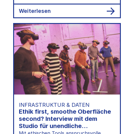
kulturBdigital-Konferenz 2024 kam diese
Idee auf den…
:
Weiterlesen
Mit
Expert:innen
mit
Behinderungen
zu
mehr
digitaler
Barrierefreiheit
|
Andreas
Krüger
&
Marie
Lampe
auf
der
kulturBdigital-
INFRASTRUKTUR & DATEN
Konferenz
Ethik first, smoothe Oberfläche
2024
second? Interview mit dem
Studio für unendliche
Möglichkeiten
Mit ethischen Tools anspruchsvolle