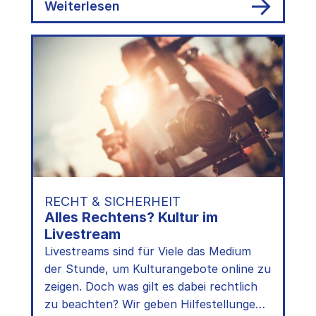
auf Open…
:
Weiterlesen
Open
Source:
Freiheit
mit
Spielregeln
RECHT & SICHERHEIT
Alles Rechtens? Kultur im
Livestream
Livestreams sind für Viele das Medium
der Stunde, um Kulturangebote online zu
zeigen. Doch was gilt es dabei rechtlich
zu beachten? Wir geben Hilfestellungen