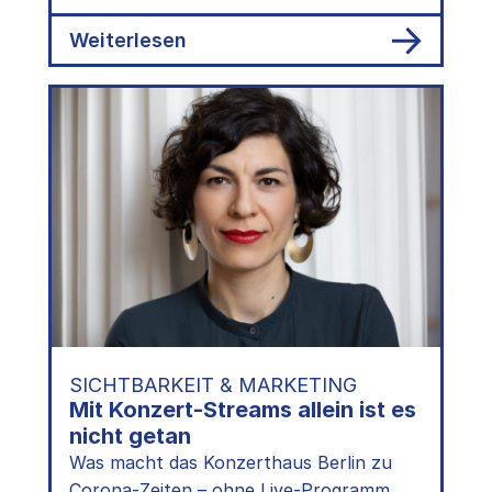
in…
:
Weiterlesen
Alles
Rechtens?
Kultur
im
Livestream
SICHTBARKEIT & MARKETING
Mit Konzert-Streams allein ist es
nicht getan
Was macht das Konzerthaus Berlin zu
Corona-Zeiten – ohne Live-Programm