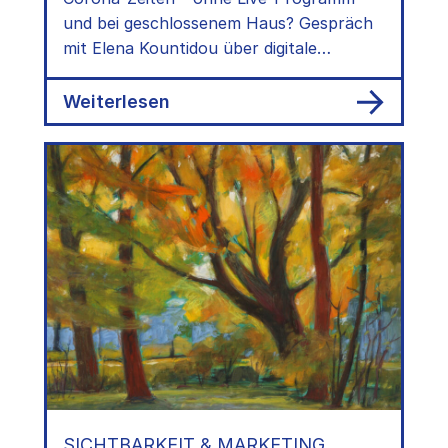
und bei geschlossenem Haus? Gespräch
mit Elena Kountidou über digitale
Krisenformate
:
Weiterlesen
Mit
Konzert-
Streams
allein
ist
es
nicht
getan
SICHTBARKEIT & MARKETING