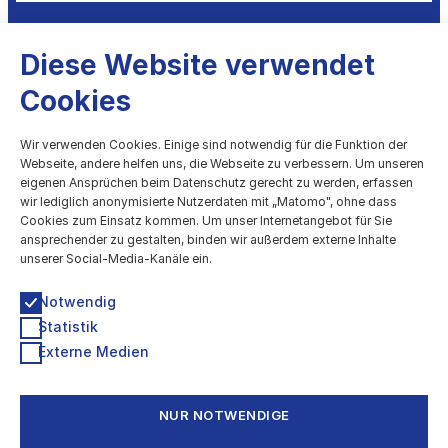
Diese Website verwendet
Cookies
kulturBdigital
Wir verwenden Cookies. Einige sind notwendig für die Funktion der
Webseite, andere helfen uns, die Webseite zu verbessern. Um unseren
eigenen Ansprüchen beim Datenschutz gerecht zu werden, erfassen
Digitale Entwicklung des Kulturbereichs
wir lediglich anonymisierte Nutzerdaten mit „Matomo", ohne dass
Cookies zum Einsatz kommen. Um unser Internetangebot für Sie
Technologiestiftung Berlin
ansprechender zu gestalten, binden wir außerdem externe Inhalte
Grunewaldstr. 61-62, 10825 Berlin
unserer Social-Media-Kanäle ein.
030 / 209699952
kultur@ts.berlin
Notwendig
Statistik
Newsletter & Info-Verteiler
Externe Medien
Impressum
Datenschutzerklärung
Barrierefreiheitserklärung
NUR NOTWENDIGE