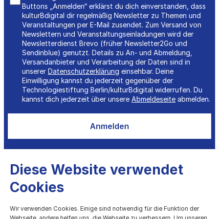
Buttons „Anmelden“ erklärst du dich einverstanden, dass
kulturBdigital dir regelmäßig Newsletter zu Themen und
Veranstaltungen per E-Mail zusendet. Zum Versand von
Newslettern und Veranstaltungseinladungen wird der
Newsletterdienst Brevo (früher Newsletter2Go und
Sendinblue) genutzt. Details zu An- und Abmeldung,
Versandanbieter und Verarbeitung der Daten sind in
unserer
Datenschutzerklärung
einsehbar. Deine
Einwilligung kannst du jederzeit gegenüber der
Technologiestiftung Berlin/kulturBdigital widerrufen. Du
kannst dich jederzeit über unsere
Abmeldeseite
abmelden.
Anmelden
Diese Website verwendet
Cookies
kulturBdigital
Wir verwenden Cookies. Einige sind notwendig für die Funktion der
Webseite, andere helfen uns, die Webseite zu verbessern. Um unseren