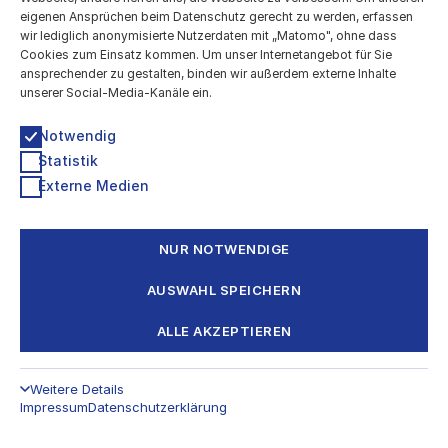
eigenen Ansprüchen beim Datenschutz gerecht zu werden, erfassen
Digitale Entwicklung des Kulturbereichs
wir lediglich anonymisierte Nutzerdaten mit „Matomo", ohne dass
Cookies zum Einsatz kommen. Um unser Internetangebot für Sie
Technologiestiftung Berlin
ansprechender zu gestalten, binden wir außerdem externe Inhalte
Grunewaldstr. 61-62, 10825 Berlin
unserer Social-Media-Kanäle ein.
030 / 209699952
kultur@ts.berlin
Notwendig
Statistik
Newsletter & Info-Verteiler
Impressum
Externe Medien
Datenschutzerklärung
Barrierefreiheitserklärung
NUR NOTWENDIGE
Eine Kooperation von
AUSWAHL SPEICHERN
ALLE AKZEPTIEREN
Weitere Details
Impressum
Datenschutzerklärung