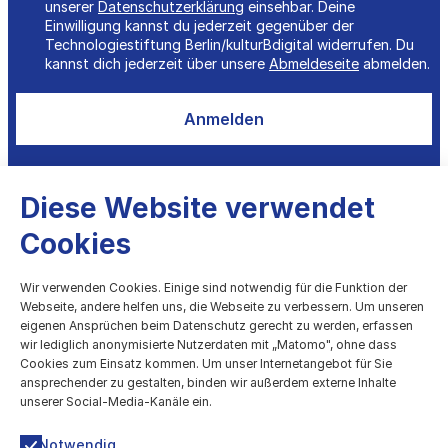
unserer
Datenschutzerklärung
einsehbar. Deine
Einwilligung kannst du jederzeit gegenüber der
Technologiestiftung Berlin/kulturBdigital widerrufen. Du
kannst dich jederzeit über unsere
Abmeldeseite
abmelden.
Anmelden
Diese Website verwendet
Cookies
kulturBdigital
Wir verwenden Cookies. Einige sind notwendig für die Funktion der
Webseite, andere helfen uns, die Webseite zu verbessern. Um unseren
eigenen Ansprüchen beim Datenschutz gerecht zu werden, erfassen
Digitale Entwicklung des Kulturbereichs
wir lediglich anonymisierte Nutzerdaten mit „Matomo", ohne dass
Cookies zum Einsatz kommen. Um unser Internetangebot für Sie
Technologiestiftung Berlin
ansprechender zu gestalten, binden wir außerdem externe Inhalte
Grunewaldstr. 61-62, 10825 Berlin
unserer Social-Media-Kanäle ein.
030 / 209699952
kultur@ts.berlin
Notwendig