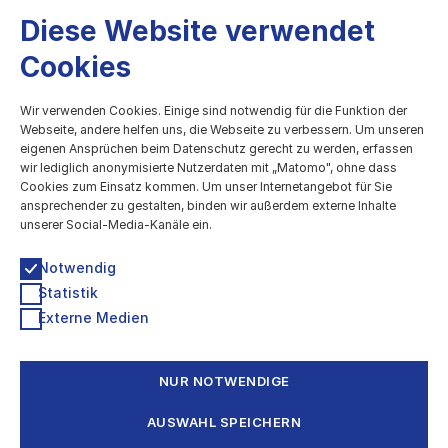
Diese Website verwendet
Cookies
kulturBdigital
Wir verwenden Cookies. Einige sind notwendig für die Funktion der
Webseite, andere helfen uns, die Webseite zu verbessern. Um unseren
eigenen Ansprüchen beim Datenschutz gerecht zu werden, erfassen
Digitale Entwicklung des Kulturbereichs
wir lediglich anonymisierte Nutzerdaten mit „Matomo", ohne dass
Cookies zum Einsatz kommen. Um unser Internetangebot für Sie
Technologiestiftung Berlin
ansprechender zu gestalten, binden wir außerdem externe Inhalte
Grunewaldstr. 61-62, 10825 Berlin
unserer Social-Media-Kanäle ein.
030 / 209699952
kultur@ts.berlin
Notwendig
Statistik
Newsletter & Info-Verteiler
Externe Medien
Impressum
Datenschutzerklärung
Barrierefreiheitserklärung
NUR NOTWENDIGE
Eine Kooperation von
AUSWAHL SPEICHERN