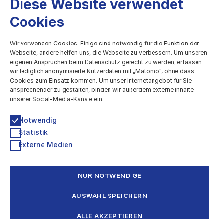
Diese Website verwendet
Cookies
kulturBdigital
Wir verwenden Cookies. Einige sind notwendig für die Funktion der
Webseite, andere helfen uns, die Webseite zu verbessern. Um unseren
eigenen Ansprüchen beim Datenschutz gerecht zu werden, erfassen
Digitale Entwicklung des Kulturbereichs
wir lediglich anonymisierte Nutzerdaten mit „Matomo", ohne dass
Cookies zum Einsatz kommen. Um unser Internetangebot für Sie
Technologiestiftung Berlin
ansprechender zu gestalten, binden wir außerdem externe Inhalte
Grunewaldstr. 61-62, 10825 Berlin
unserer Social-Media-Kanäle ein.
030 / 209699952
kultur@ts.berlin
Notwendig
Statistik
Newsletter & Info-Verteiler
Externe Medien
Impressum
Datenschutzerklärung
Barrierefreiheitserklärung
NUR NOTWENDIGE
Eine Kooperation von
AUSWAHL SPEICHERN
ALLE AKZEPTIEREN