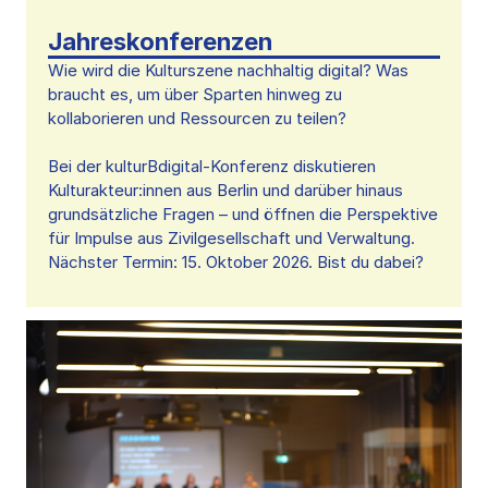
Jahreskonferenzen
Wie wird die Kulturszene nachhaltig digital? Was
braucht es, um über Sparten hinweg zu
kollaborieren und Ressourcen zu teilen?
Bei der kulturBdigital-Konferenz diskutieren
Kulturakteur:innen aus Berlin und darüber hinaus
grundsätzliche Fragen – und öffnen die Perspektive
für Impulse aus Zivilgesellschaft und Verwaltung.
Nächster Termin: 15. Oktober 2026. Bist du dabei?