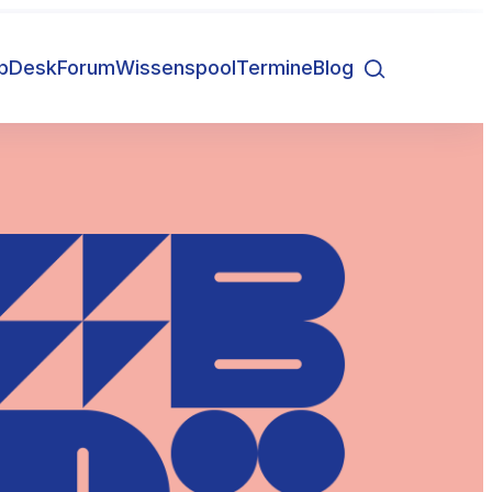
lpDesk
Forum
Wissenspool
Termine
Blog