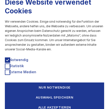
Diese Website verwendet
Cookies
kulturBdigital
Wir verwenden Cookies. Einige sind notwendig für die Funktion der
Webseite, andere helfen uns, die Webseite zu verbessern. Um unseren
eigenen Ansprüchen beim Datenschutz gerecht zu werden, erfassen
Digitale Entwicklung des Kulturbereichs
wir lediglich anonymisierte Nutzerdaten mit „Matomo", ohne dass
Cookies zum Einsatz kommen. Um unser Internetangebot für Sie
Technologiestiftung Berlin
ansprechender zu gestalten, binden wir außerdem externe Inhalte
Grunewaldstr. 61-62, 10825 Berlin
unserer Social-Media-Kanäle ein.
030 / 209699952
kultur@ts.berlin
Notwendig
Statistik
Newsletter & Info-Verteiler
Externe Medien
Impressum
Datenschutzerklärung
Barrierefreiheitserklärung
NUR NOTWENDIGE
Eine Kooperation von
AUSWAHL SPEICHERN
ALLE AKZEPTIEREN