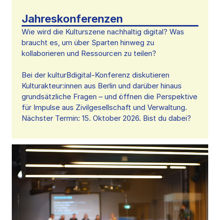
Jahreskonferenzen
Wie wird die Kulturszene nachhaltig digital? Was
braucht es, um über Sparten hinweg zu
kollaborieren und Ressourcen zu teilen?
Bei der kulturBdigital-Konferenz diskutieren
Kulturakteur:innen aus Berlin und darüber hinaus
grundsätzliche Fragen – und öffnen die Perspektive
für Impulse aus Zivilgesellschaft und Verwaltung.
Nächster Termin: 15. Oktober 2026. Bist du dabei?