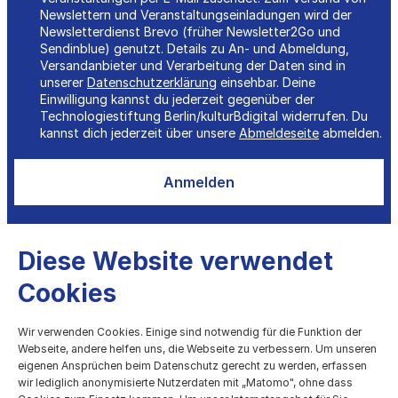
Newslettern und Veranstaltungseinladungen wird der
Newsletterdienst Brevo (früher Newsletter2Go und
Sendinblue) genutzt. Details zu An- und Abmeldung,
Versandanbieter und Verarbeitung der Daten sind in
unserer
Datenschutzerklärung
einsehbar. Deine
Einwilligung kannst du jederzeit gegenüber der
Technologiestiftung Berlin/kulturBdigital widerrufen. Du
kannst dich jederzeit über unsere
Abmeldeseite
abmelden.
Anmelden
Diese Website verwendet
Cookies
kulturBdigital
Wir verwenden Cookies. Einige sind notwendig für die Funktion der
Webseite, andere helfen uns, die Webseite zu verbessern. Um unseren
eigenen Ansprüchen beim Datenschutz gerecht zu werden, erfassen
Digitale Entwicklung des Kulturbereichs
wir lediglich anonymisierte Nutzerdaten mit „Matomo", ohne dass