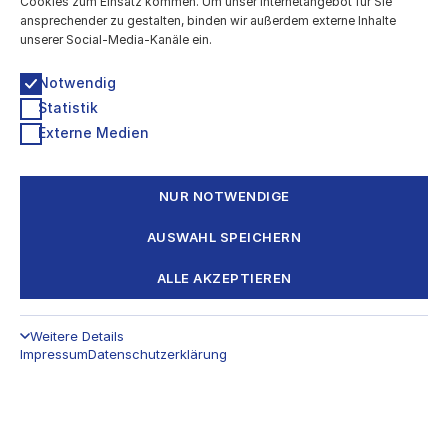
Cookies zum Einsatz kommen. Um unser Internetangebot für Sie
Technologiestiftung Berlin
ansprechender zu gestalten, binden wir außerdem externe Inhalte
Grunewaldstr. 61-62, 10825 Berlin
unserer Social-Media-Kanäle ein.
030 / 209699952
kultur@ts.berlin
Notwendig
Statistik
Newsletter & Info-Verteiler
Externe Medien
Impressum
Datenschutzerklärung
Barrierefreiheitserklärung
NUR NOTWENDIGE
Eine Kooperation von
AUSWAHL SPEICHERN
ALLE AKZEPTIEREN
Weitere Details
Impressum
Datenschutzerklärung
© 2026 Technologiestiftung Berlin