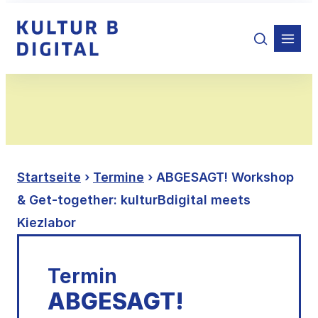
Zum
Inhalt
springen
Startseite
›
Termine
› ABGESAGT! Workshop
& Get-together: kulturBdigital meets
Kiezlabor
Termin
ABGESAGT!