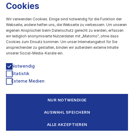
Cookies
kulturBdigital
Wir verwenden Cookies. Einige sind notwendig für die Funktion der
Webseite, andere helfen uns, die Webseite zu verbessern. Um unseren
eigenen Ansprüchen beim Datenschutz gerecht zu werden, erfassen
Digitale Entwicklung des Kulturbereichs
wir lediglich anonymisierte Nutzerdaten mit „Matomo", ohne dass
Cookies zum Einsatz kommen. Um unser Internetangebot für Sie
Technologiestiftung Berlin
ansprechender zu gestalten, binden wir außerdem externe Inhalte
Grunewaldstr. 61-62, 10825 Berlin
unserer Social-Media-Kanäle ein.
030 / 209699952
kultur@ts.berlin
Notwendig
Statistik
Newsletter & Info-Verteiler
Externe Medien
Impressum
Datenschutzerklärung
Barrierefreiheitserklärung
NUR NOTWENDIGE
Eine Kooperation von
AUSWAHL SPEICHERN
ALLE AKZEPTIEREN