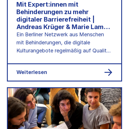
Mit Expert:innen mit
Behinderungen zu mehr
digitaler Barrierefreiheit |
Andreas Krüger & Marie Lampe
auf der kulturBdigital-
Ein Berliner Netzwerk aus Menschen
Konferenz 2024
mit Behinderungen, die digitale
Kulturangebote regelmäßig auf Qualität
und Nutzbarkeit durchleuchten: Bei der
kulturBdigital-Konferenz 2024…
Weiterlesen