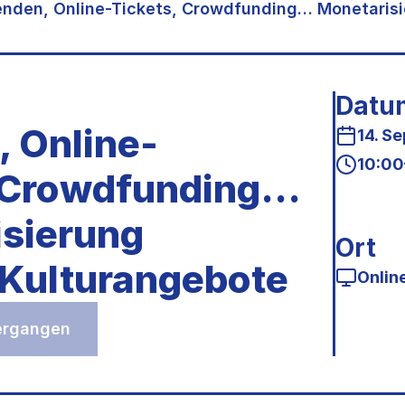
enden, Online-Tickets, Crowdfunding… Monetarisie
Datu
 Online-
14. S
10:00
, Crowdfunding…
sierung
Ort
r Kulturangebote
Onlin
vergangen