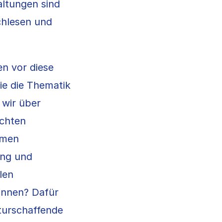
altungen sind
chlesen und
en vor diese
e die Thematik
wir über
öchten
rmen
ung und
len
*innen? Dafür
turschaffende