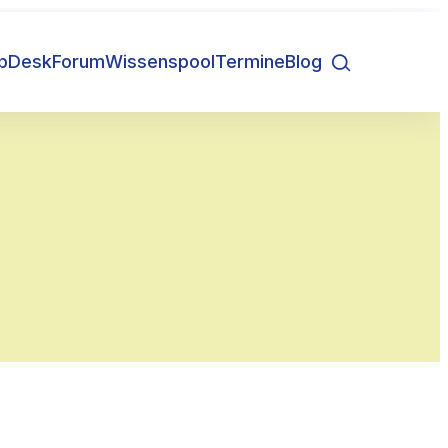
lpDesk
Forum
Wissenspool
Termine
Blog