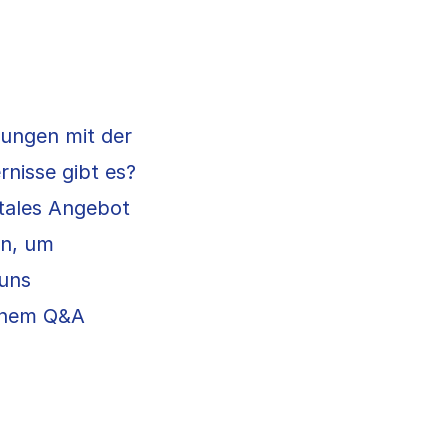
rungen mit der
nisse gibt es?
itales Angebot
rn, um
 uns
einem Q&A