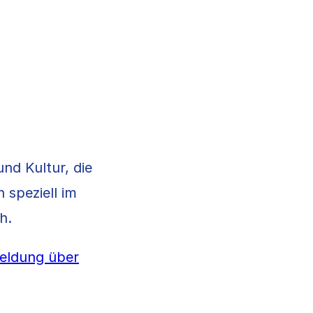
und Kultur, die
 speziell im
h.
meldung über