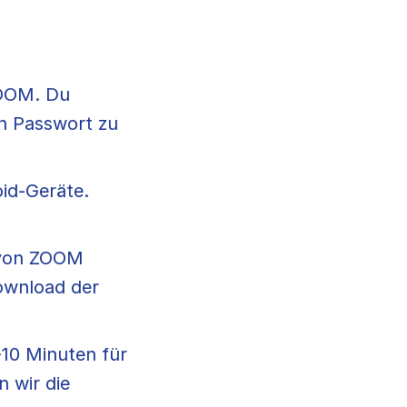
ZOOM. Du
n Passwort zu
oid-Geräte.
u von ZOOM
Download der
10 Minuten für
 wir die