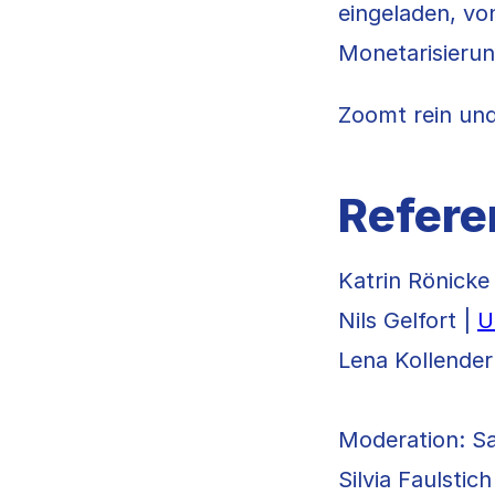
eingeladen, vo
Monetarisierun
Zoomt rein und
Refere
Katrin Rönicke
Nils Gelfort |
U
Lena Kollender
Moderation: Sa
Silvia Faulstich