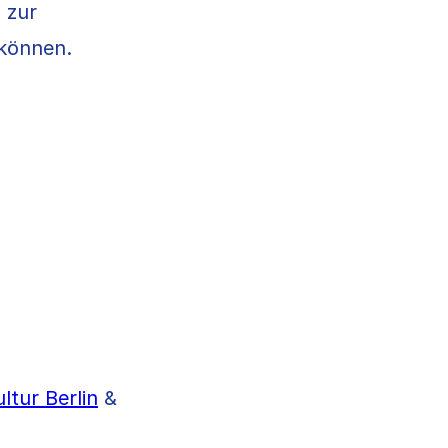
 zur
 können.
ltur Berlin
&