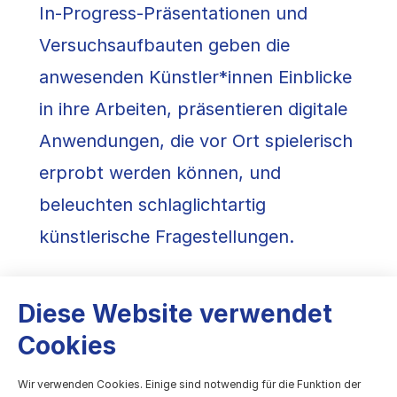
In-Progress-Präsentationen und
Versuchsaufbauten geben die
anwesenden Künstler*innen Einblicke
in ihre Arbeiten, präsentieren digitale
Anwendungen, die vor Ort spielerisch
erprobt werden können, und
beleuchten schlaglichtartig
künstlerische Fragestellungen.
Mit Beiträgen von: Lena Böckmann,
Diese Website verwendet
Jonny-Bix Bongers, Sarah Buser,
Cookies
Friederike Hänsel, Till Müller-Klug
Wir verwenden Cookies. Einige sind notwendig für die Funktion der
(Interrobang), Birk Schindler (nota