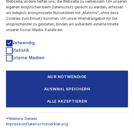
Webseite, andere helfen uns, die Webseite zu verbessern. Um unseren
eigenen Ansprüchen beim Datenschutz gerecht zu werden, erfassen
e.V.), Hiroko Tanahashi (Post
wir lediglich anonymisierte Nutzerdaten mit „Matomo", ohne dass
Cookies zum Einsatz kommen. Um unser Internetangebot für Sie
Theater), Jeffrey van der Geest.
ansprechender zu gestalten, binden wir außerdem externe Inhalte
unserer Social-Media-Kanäle ein.
Notwendig
Statistik
Externe Medien
Ab 20:00
NUR NOTWENDIGE
AUSKLANG MIT SNACKS UND LIVE-
AUSWAHL SPEICHERN
CODING
ALLE AKZEPTIEREN
In deutscher und englischer
Lautsprache
Weitere Details
Impressum
Datenschutzerklärung
Zum Abschluss des Lab Days laden