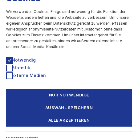
kulturBdigital
Wir verwenden Cookies. Einige sind notwendig für die Funktion der
Webseite, andere helfen uns, die Webseite zu verbessern. Um unseren
eigenen Ansprüchen beim Datenschutz gerecht zu werden, erfassen
Digitale Entwicklung des Kulturbereichs
wir lediglich anonymisierte Nutzerdaten mit „Matomo", ohne dass
Cookies zum Einsatz kommen. Um unser Internetangebot für Sie
Technologiestiftung Berlin
ansprechender zu gestalten, binden wir außerdem externe Inhalte
Grunewaldstr. 61-62, 10825 Berlin
unserer Social-Media-Kanäle ein.
030 / 209699952
kultur@ts.berlin
Notwendig
Statistik
Newsletter & Info-Verteiler
Impressum
Externe Medien
Datenschutzerklärung
Barrierefreiheitserklärung
NUR NOTWENDIGE
Eine Kooperation von
AUSWAHL SPEICHERN
ALLE AKZEPTIEREN