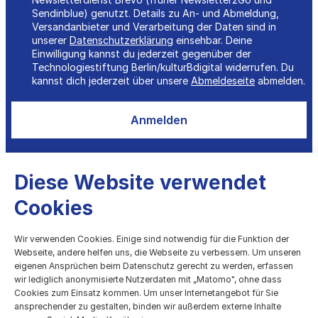
Sendinblue) genutzt. Details zu An- und Abmeldung,
Versandanbieter und Verarbeitung der Daten sind in
unserer
Datenschutzerklärung
einsehbar. Deine
Einwilligung kannst du jederzeit gegenüber der
Technologiestiftung Berlin/kulturBdigital widerrufen. Du
kannst dich jederzeit über unsere
Abmeldeseite
abmelden.
Anmelden
Diese Website verwendet
Cookies
kulturBdigital
Wir verwenden Cookies. Einige sind notwendig für die Funktion der
Webseite, andere helfen uns, die Webseite zu verbessern. Um unseren
eigenen Ansprüchen beim Datenschutz gerecht zu werden, erfassen
Digitale Entwicklung des Kulturbereichs
wir lediglich anonymisierte Nutzerdaten mit „Matomo", ohne dass
Cookies zum Einsatz kommen. Um unser Internetangebot für Sie
Technologiestiftung Berlin
ansprechender zu gestalten, binden wir außerdem externe Inhalte
Grunewaldstr. 61-62, 10825 Berlin