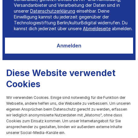
Versandanbieter und Verarbeitung der Daten sind in
unserer
Datenschutzerklärung
einsehbar. Deine
Einwilligung kannst du jederzeit gegenüber der
Technologiestiftung Berlin/kulturBdigital widerrufen. Du
kannst dich jederzeit über unsere
Abmeldeseite
abmelden.
Anmelden
Diese Website verwendet
Cookies
kulturBdigital
Wir verwenden Cookies. Einige sind notwendig für die Funktion der
Webseite, andere helfen uns, die Webseite zu verbessern. Um unseren
eigenen Ansprüchen beim Datenschutz gerecht zu werden, erfassen
Digitale Entwicklung des Kulturbereichs
wir lediglich anonymisierte Nutzerdaten mit „Matomo", ohne dass
Cookies zum Einsatz kommen. Um unser Internetangebot für Sie
Technologiestiftung Berlin
ansprechender zu gestalten, binden wir außerdem externe Inhalte
Grunewaldstr. 61-62, 10825 Berlin
unserer Social-Media-Kanäle ein.
030 / 209699952