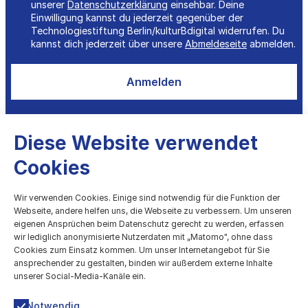
unserer
Datenschutzerklärung
einsehbar. Deine
Einwilligung kannst du jederzeit gegenüber der
Technologiestiftung Berlin/kulturBdigital widerrufen. Du
kannst dich jederzeit über unsere
Abmeldeseite
abmelden.
Anmelden
Diese Website verwendet
Cookies
kulturBdigital
Wir verwenden Cookies. Einige sind notwendig für die Funktion der
Webseite, andere helfen uns, die Webseite zu verbessern. Um unseren
eigenen Ansprüchen beim Datenschutz gerecht zu werden, erfassen
Digitale Entwicklung des Kulturbereichs
wir lediglich anonymisierte Nutzerdaten mit „Matomo", ohne dass
Cookies zum Einsatz kommen. Um unser Internetangebot für Sie
Technologiestiftung Berlin
ansprechender zu gestalten, binden wir außerdem externe Inhalte
Grunewaldstr. 61-62, 10825 Berlin
unserer Social-Media-Kanäle ein.
030 / 209699952
kultur@ts.berlin
Notwendig